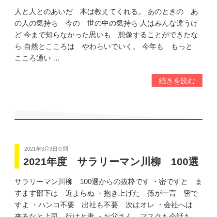
人と人とのあいだ 本は教えてくれる。 あのときの あ
の人の気持ち 今の 世の中の気持ち 人はみんな違うけ
ど 今まで知らなかった思いも 想像することができたな
ら 自然とこころは やわらいでいく。 今年も もっと
こころ通い …
続きを読む
2021年3月3日
公開
2021年度 サラリーマン川柳 100選
サラリーマン川柳 100選からの抜粋です ・密ですと ま
すます部下は 近よらぬ ・抱き上げた 孫が一言 密で
すよ ・ハンコ不要 出社も不要 次はオレ ・会社へは
来るなと上司 行けと妻 ・お父さん マスクも会話も