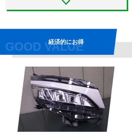
経済的にお得
GOOD VALUE