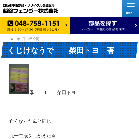
2011年1月24日
公開
くじけなうで 柴田トヨ 著
母 Ⅰ 柴田トヨ
亡くなった母と同じ
九十二歳をむかえた今