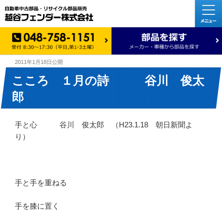
2011年1月18日
公開
こころ １月の詩 谷川 俊太
郎
手と心 谷川 俊太郎 （H23.1.18 朝日新聞よ
り）
手と手を重ねる
手を膝に置く