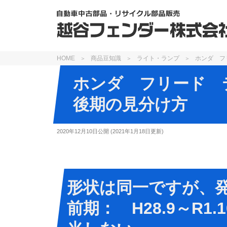
HOME
商品豆知識
ライト・ランプ
ホンダ フ
ホンダ フリード 
後期の見分け方
2020年12月10日
公開 (
2021年1月18日
更新)
形状は同一ですが、
前期： H28.9～R