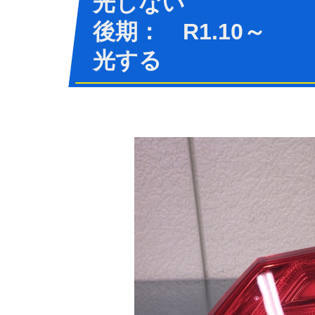
光しない
後期： R1.10
光する