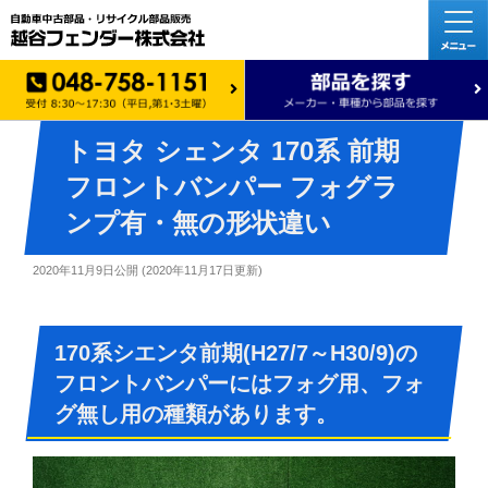
トヨタ シェンタ 170系 前期
フロントバンパー フォグラ
ンプ有・無の形状違い
2020年11月9日
公開 (
2020年11月17日
更新)
170系シエンタ前期(H27/7～H30/9)の
フロントバンパーにはフォグ用、フォ
グ無し用の種類があります。