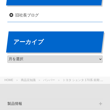
旧社長ブログ
アーカイブ
HOME
商品豆知識
バンパー
トヨタ シェンタ 170系 前期 フロントバンパー フォグランプ有・無の形状違い
製品情報