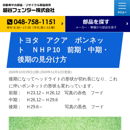
トヨタ アクア ボンネッ
ト ＮＨＰ10 前期・中期・
後期の見分け方
2020年10月29日
公開 (
2020年11月12日
更新)
後期になってヘッドライトの形状が切れ長になり、これ
に伴いボンネットの形状も変わっています。
前期： Ｈ23.12～Ｈ26.12 写真の赤色 フード
中期： Ｈ26.12～Ｈ29.6 〃
後期： Ｈ29.6～ 写真の黒色 フード