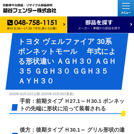
トヨタ ヴェルファイア 30系
ボンネットモール 年式によ
る形状違い ＡＧＨ３０ ＡＧＨ
３５ ＧＧＨ３０ ＧＧＨ３５
ＡＹＨ３０
2020年10月22日
公開 (
2020年10月26日
更新)
手前：前期タイプ Ｈ27.1～Ｈ30.1 ボンネッ
トの先端に形状に沿って装着される
後方：後期タイプ Ｈ30.1～ グリル形状の違