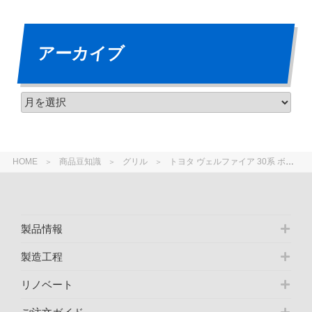
アーカイブ
HOME
商品豆知識
グリル
トヨタ ヴェルファイア 30系 ボンネットモール 年式による形状違い ＡＧＨ３０ ＡＧＨ３５ ＧＧＨ３０ ＧＧＨ３５ ＡＹＨ３０
製品情報
製造工程
リノベート