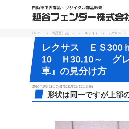
HOME
商品豆知識
テールライト
レクサス Ｅ
レクサス ＥＳ30
10 Ｈ30.10～
車』の見分け方
2020年10月19日
公開 (
2021年1月20日
更新)
形状は同一ですが上部