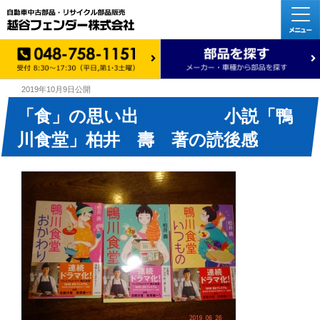
2019年10月9日
公開
「食」の思い出 小説「鴨
川食堂」柏井 壽 著の読後感