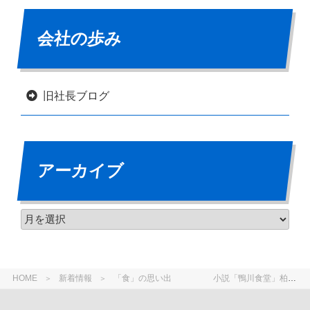
会社の歩み
旧社長ブログ
アーカイブ
HOME
新着情報
「食」の思い出 小説「鴨川食堂」柏井 壽 著の読後感