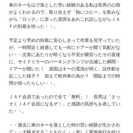
車のキーを山で落とした苦い経験のある私は長男の心情
がよくわかるので、取り合えず「熱いコヒー」を飲みな
がら「ロック」に至った原因をあれこれ話しながらＪＡ
Ｆの到着を待った・・。
予定より早めの到着に安心しきって作業を見守っていた
が、一時間近く経過しても一向にドアーが開く気配がな
い・・次第にあたりが暗くなり不安が横切ったその直後
に、サイドミラーのパーキングランプが点滅した瞬間・
ドアーが開いた！ 原因はキーの電池が弱く、誤作動を
起こした様子？ 加えて欧州車の為か？ 開錠までの時
間が掛ったらしい・・。
ＪＡＦ会員であったので全て「無料」！ 長男は「さっ
そくＪＡＦ会員になるぞ！」と感謝の気持ちを表してい
た・・。
・・過去に車のキーを落とした時の苦い経験が生かされ
て・・大騒ぎすることもなく・・楽しく家族旅行を続け