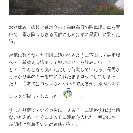
お盆休み 家族と連れ立って高峰高原の駐車場に車を置
いて、霧が降りしきる天候にもめげずに黒斑山に登った
。
次第に強くなった雨脚に追われるように下山して駐車場
へ・・着替えを済ませて熱いコヒーを飲みに行こう
と・・なんとなく慌わただしく行動していたら、長男が
うっかり車のキーを中に入れたままロックしてしまっ
た！ 通常ではロックされないのであるが、原因不明の
ロックが掛ってしまった！
・・。
すっかり慌てている長男に「ＪＡＦ」に連絡すれば問題
ないと慰め、すぐにＪＡＦに連絡を入れた。幸いにも一
時間後に到着予定との連絡が入った。