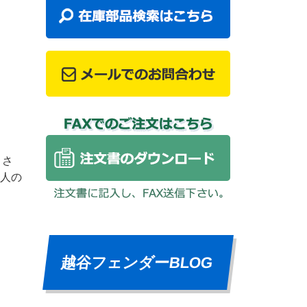
 さ
人の
越谷フェンダーBLOG