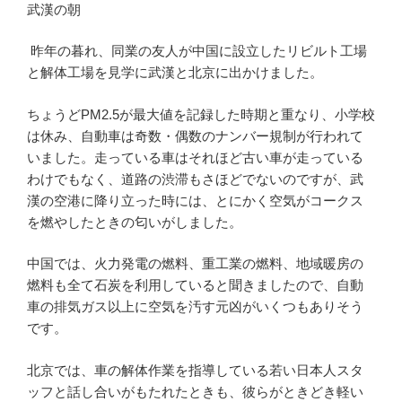
武漢の朝
昨年の暮れ、同業の友人が中国に設立したリビルト工場
と解体工場を見学に武漢と北京に出かけました。
ちょうどPM2.5が最大値を記録した時期と重なり、小学校
は休み、自動車は奇数・偶数のナンバー規制が行われて
いました。走っている車はそれほど古い車が走っている
わけでもなく、道路の渋滞もさほどでないのですが、武
漢の空港に降り立った時には、とにかく空気がコークス
を燃やしたときの匂いがしました。
中国では、火力発電の燃料、重工業の燃料、地域暖房の
燃料も全て石炭を利用していると聞きましたので、自動
車の排気ガス以上に空気を汚す元凶がいくつもありそう
です。
北京では、車の解体作業を指導している若い日本人スタ
ッフと話し合いがもたれたときも、彼らがときどき軽い