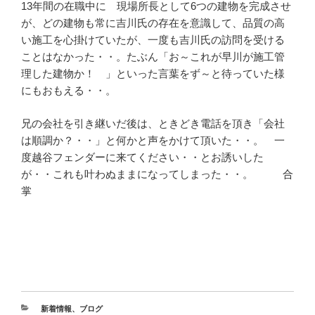
13年間の在職中に 現場所長として6つの建物を完成させ
が、どの建物も常に吉川氏の存在を意識して、品質の高
い施工を心掛けていたが、一度も吉川氏の訪問を受ける
ことはなかった・・。たぶん「お～これが早川が施工管
理した建物か！ 」といった言葉をず～と待っていた様
にもおもえる・・。
兄の会社を引き継いだ後は、ときどき電話を頂き「会社
は順調か？・・」と何かと声をかけて頂いた・・。 一
度越谷フェンダーに来てください・・とお誘いした
が・・これも叶わぬままになってしまった・・。 合
掌
新着情報
、
ブログ