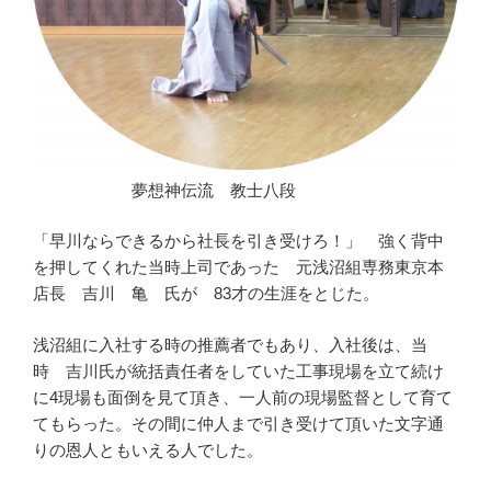
夢想神伝流 教士八段
「早川ならできるから社長を引き受けろ！」 強く背中
を押してくれた当時上司であった 元浅沼組専務東京本
店長 吉川 亀 氏が 83才の生涯をとじた。
浅沼組に入社する時の推薦者でもあり、入社後は、当
時 吉川氏が統括責任者をしていた工事現場を立て続け
に4現場も面倒を見て頂き、一人前の現場監督として育て
てもらった。その間に仲人まで引き受けて頂いた文字通
りの恩人ともいえる人でした。