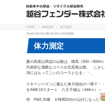
HOME
新着情報
体力測定
2014年10月3日
公開 (
2014年11月8日
更新)
体力測定
夏の高尾山周辺の山陵は、標高（500～900
代表的な過酷なコースが北高尾山陵。 しかし
消にはもってこいのコースとなる・・。
スキーシーズンに備えた体力強化の一環で・・
をAM8:10スタート 八王子城山（446ｍ）
停 PM2.35着 ６時間20分の山行になった