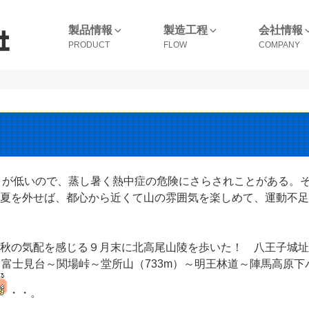
製品情報
製造工程
会社情報
m）が低いので、蒸し暑く熱中症の危険にさらされことがある。
夏を外せば、都心から近くて山の雰囲気を楽しめて、運動不足
秋の気配を感じる９月末に北高尾山陵を歩いた！ 八王子城址
～ 富士見台～関場峠～堂所山（733m）～明王林道～陣馬高原下
・・。